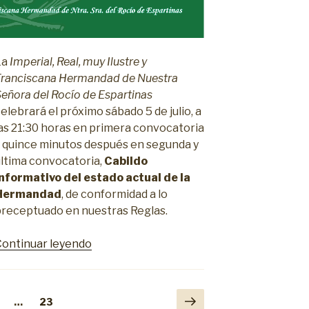
La
Imperial, Real, muy Ilustre y
Franciscana Hermandad de Nuestra
eñora del Rocío de Espartinas
elebrará el próximo sábado 5 de julio, a
las 21:30 horas en primera convocatoria
y quince minutos después en segunda y
última convocatoria,
Cabildo
Informativo del estado actual de la
Hermandad
, de conformidad a lo
preceptuado en nuestras Reglas.
«Cabildo
Continuar leyendo
Informativo
del
estado
Siguiente
a
ágina
Página
…
23