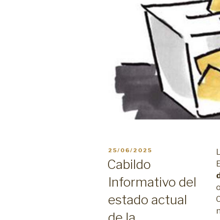
PUBLICADO
25/06/2025
L
EL
Cabildo
Informativo del
estado actual
C
de la