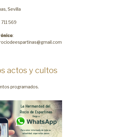
as, Sevilla
5 711 569
rónico
:
rociodeespartinas@gmail.com
s actos y cultos
ntos programados.