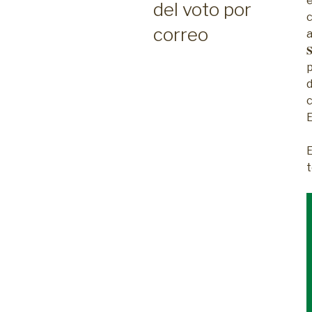
del voto por
correo
a
𝐒
d
E
t