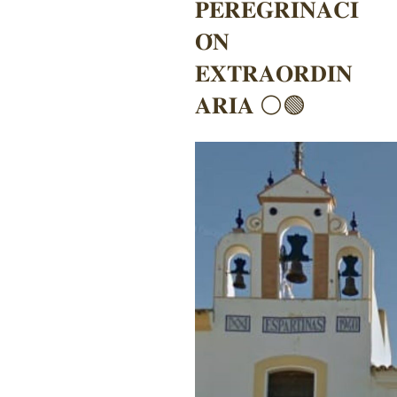
𝐏𝐄𝐑𝐄𝐆𝐑𝐈𝐍𝐀𝐂𝐈
𝐎́𝐍
𝐄𝐗𝐓𝐑𝐀𝐎𝐑𝐃𝐈𝐍
𝐀𝐑𝐈𝐀 ⚪🟢