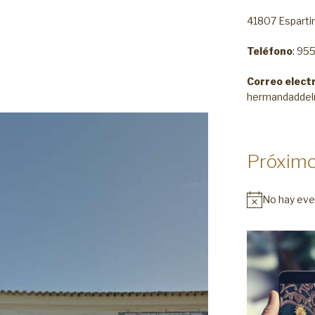
41807 Espartin
Teléfono
: 95
Correo elect
hermandaddel
Próximo
No hay eve