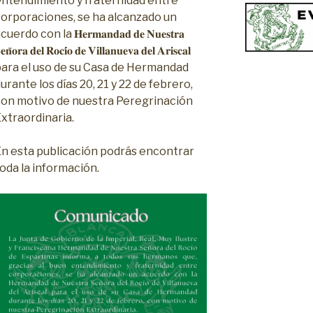
entendimiento y fraternidad entre
corporaciones, se ha alcanzado un
cuerdo con la 𝐇𝐞𝐫𝐦𝐚𝐧𝐝𝐚𝐝 𝐝𝐞 𝐍𝐮𝐞𝐬𝐭𝐫𝐚
𝐞𝐧̃𝐨𝐫𝐚 𝐝𝐞𝐥 𝐑𝐨𝐜𝐢́𝐨 𝐝𝐞 𝐕𝐢𝐥𝐥𝐚𝐧𝐮𝐞𝐯𝐚 𝐝𝐞𝐥 𝐀𝐫𝐢𝐬𝐜𝐚𝐥
para el uso de su Casa de Hermandad
urante los días 20, 21 y 22 de febrero,
con motivo de nuestra Peregrinación
xtraordinaria.
En esta publicación podrás encontrar
oda la información.