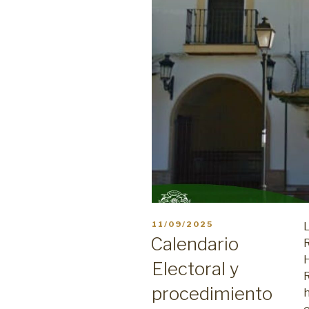
PUBLICADO
11/09/2025
L
EL
Calendario
R
Electoral y
R
procedimiento