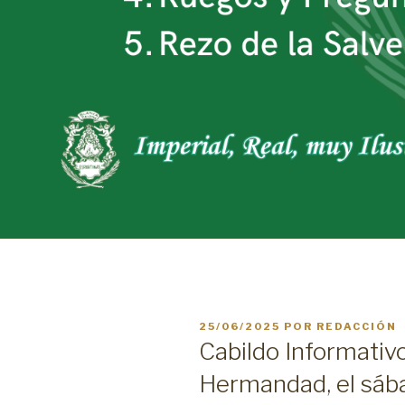
PUBLICADO
25/06/2025
POR
REDACCIÓN
EL
Cabildo Informativo
Hermandad, el sába