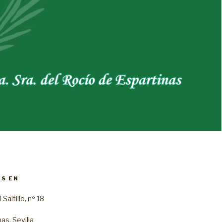
S EN
Saltillo, nº 18
as, Sevilla