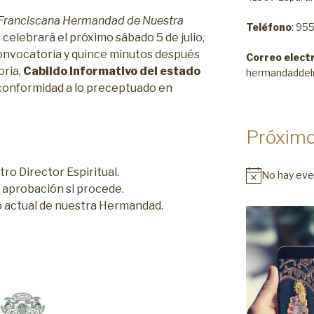
 y Franciscana Hermandad de Nuestra
Teléfono
: 95
s
celebrará el próximo sábado 5 de julio,
convocatoria y quince minutos después
Correo elect
oria,
Cabildo Informativo del estado
hermandaddel
 conformidad a lo preceptuado en
Próximo
ro Director Espiritual.
No hay eve
y aprobación si procede.
o actual de nuestra Hermandad.