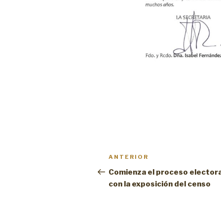
Navegación
Entrada
ANTERIOR
de
anterior:
Comienza el proceso electora
con la exposición del censo
entradas