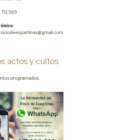
5 711 569
rónico
:
rociodeespartinas@gmail.com
s actos y cultos
ntos programados.